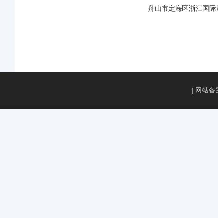
舟山市定海区浙江国际
| 网站备